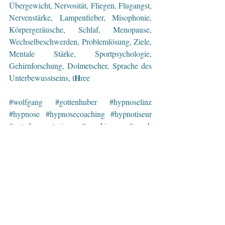
Übergewicht, Nervosität, Fliegen, Flugangst, 
Nervenstärke, Lampenfieber, Misophonie, 
Körpergeräusche, Schlaf, Menopause, 
Wechselbeschwerden, Problemlösung, Ziele, 
Mentale Stärke, Sportpsychologie, 
Gehirnforschung, Dolmetscher, Sprache des 
H
Unterbewusstseins, t
ree
#wolfgang
#gottenhuber
#hypnoselinz
#hypnose
#hypnosecoaching
#hypnotiseur
#unterbewusstsein
#coaching
#coach
#coachingmithypnose
#beratung
#lebensberatung
#psychologischeberatung
#dolmetscher
#mentalestaerke
#mindfulness
#achtsamkeit
#act
#mentaltraining
#sportpsychologie
#ziele
#leistungssport
#persoenlichkeitsentwicklung
#training
#oberoesterreich
#muehlviertel
#linz
#urfahr
#stress
#lampenfieber
#gelassenheit