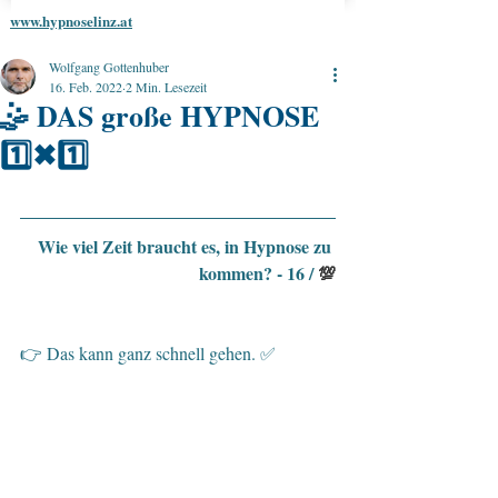
www.hypnoselinz.at
Wolfgang Gottenhuber
16. Feb. 2022
2 Min. Lesezeit
🤹 DAS große HYPNOSE
1️⃣✖1️⃣
Wie viel Zeit braucht es, in Hypnose zu 
kommen? - 16 / 
💯
👉 Das kann ganz schnell gehen. ✅