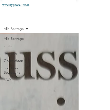
www.hypnoselinz.at
Blog
Alle Beiträge
Alle Beiträge
Zitate
Hypnose
Geschichten
Sport und
Bewegung
FAQ