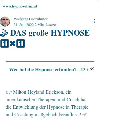
www.hypnoselinz.at
Wolfgang Gottenhuber
31. Jan. 2022
2 Min. Lesezeit
🤹 DAS große HYPNOSE
1️⃣✖1️⃣
Wer hat die Hypnose erfunden? - 13 / 
💯
👉 Milton Heyland Erickson, ein 
amerikanischer Therapeut und Coach hat 
die Entwicklung der Hypnose in Therapie 
und Coaching maßgeblich beeinflusst! ✅