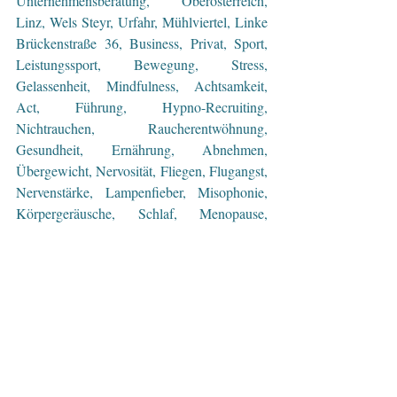
Unternehmensberatung, Oberösterreich, 
Linz, Wels Steyr, Urfahr, Mühlviertel, Linke 
Brückenstraße 36, Business, Privat, Sport, 
Leistungssport, Bewegung, Stress, 
Gelassenheit, Mindfulness, Achtsamkeit, 
Act, Führung, Hypno-Recruiting, 
Nichtrauchen, Raucherentwöhnung, 
Gesundheit, Ernährung, Abnehmen, 
Übergewicht, Nervosität, Fliegen, Flugangst, 
Nervenstärke, Lampenfieber, Misophonie, 
Körpergeräusche, Schlaf, Menopause, 
Wechselbeschwerden, Problemlösung, Ziele, 
Mentale Stärke, Sportpsychologie, 
Gehirnforschung, Dolmetscher, Sprache des 
H
Unterbewusstseins , t
ree
#wolfgang
#gottenhuber
#hypnoselinz
#hypnose
#hypnosecoaching
#hypnotiseur
#unterbewusstsein
#coaching
#coach