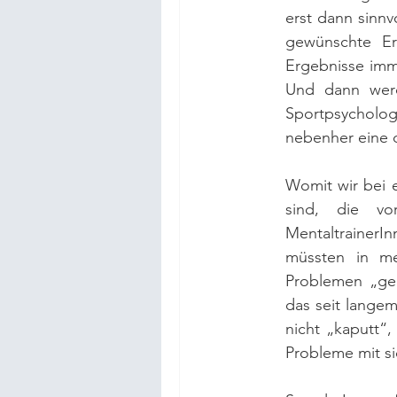
erst dann sinnv
gewünschte Er
Ergebnisse imm
Und dann werd
Sportpsycholo
nebenher eine d
Womit wir bei e
sind, die vo
MentaltrainerI
müssten in m
Problemen „geh
das seit langem
nicht „kaputt“,
Probleme mit si