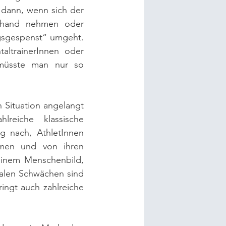
 dann, wenn sich der 
erhand nehmen oder 
gsgespenst“ umgeht. 
ltrainerInnen oder 
 müsste man nur so 
 Situation angelangt 
reiche klassische 
 nach, AthletInnen 
en und von ihren 
einem Menschenbild, 
alen Schwächen sind 
ingt auch zahlreiche 