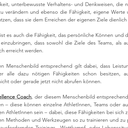
gkeit, unterbewusste Verhaltens- und Denkweisen, die nich
u verändern und ebenso die Fähigkeit, eigene Werte u
utzen, dass sie dem Erreichen der eigenen Ziele dienlich 
ist es auch die Fähigkeit, das persönliche Können und di
 einzubringen, dass sowohl die Ziele des Teams, als au
ch erreicht werden.
 Menschenbild entsprechend gilt dabei, dass Leistun
ler alle dazu nötigen Fähigkeiten schon besitzen, a
nicht oder gerade jetzt nicht abrufen können. 
ellence Coach
, der diesem Menschenbild entsprechend a
en – diese können einzelne AthletInnen, Teams oder auc
en AthletInnen sein – dabei, diese Fähigkeiten bei sich 
hen Methoden und Werkzeugen so zu trainieren und zu pe
rausfordernden Trainings-, Wettkampf- oder Lebenssitua