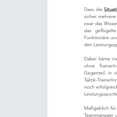
Dass die 
Situat
sicher mehrere
zwar das Wissen
das geflügelt
Funktionäre und
den Leistungssp
Dabei käme nie
ohne TrainerI
Gegenteil, in vi
Taktik-TrainerI
noch erfolgreic
Leistungssportle
Maßgeblich für d
Teammanager un