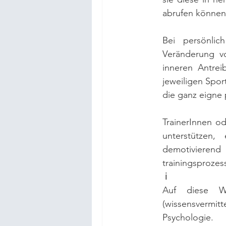
abrufen können
Bei persönlic
Veränderung vo
inneren Antrei
jeweiligen Sport
die ganz eigne 
TrainerInnen o
unterstützen,
demotiviere
trainingsprozes
 ℹ
Auf diese W
(wissensvermit
Psychologie.