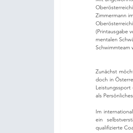
Oberösterreichi
Zimmermann im
Oberösterreich
(Printausgabe v
mentalen Schwä
Schwimmteam w
Zunächst möcht
doch in Österre
Leistungssport
als Persönlich
Im internationa
ein selbstvers
qualifizierte C