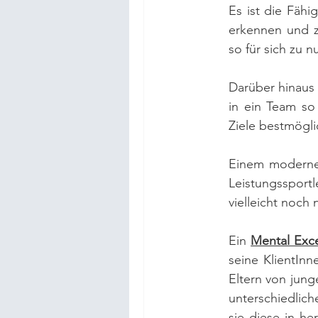
Es ist die Fähi
erkennen und z
so für sich zu n
Darüber hinaus 
in ein Team so
Ziele bestmögli
Einem modernen
Leistungssport
vielleicht noch 
Ein 
Mental Exc
seine KlientInn
Eltern von jung
unterschiedlic
sie diese in he