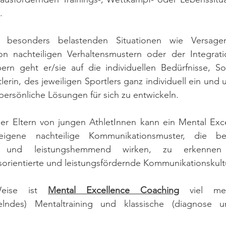
. 
h besonders belastenden Situationen wie Versagen
n nachteiligen Verhaltensmustern oder der Integrat
bern geht er/sie auf die individuellen Bedürfnisse, 
lerin, des jeweiligen Sportlers ganz individuell ein und un
persönliche Lösungen für sich zu entwickeln.
der Eltern von jungen AthletInnen kann ein Mental Exc
 eigene nachteilige Kommunikationsmuster, die be
nd und leistungshemmend wirken, zu erkenne
sorientierte und leistungsfördernde Kommunikationskultu
eise ist 
Mental Excellence Coaching
 viel meh
telndes) Mentaltraining und klassische (diagnose und