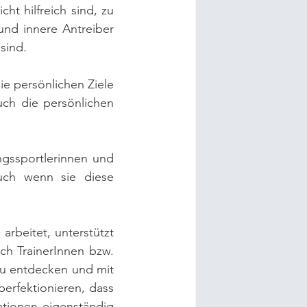
t hilfreich sind, zu 
nd innere Antreiber 
sind.
e persönlichen Ziele 
ch die persönlichen 
gssportlerinnen und 
uch wenn sie diese 
rbeitet, unterstützt 
h TrainerInnen bzw. 
zu entdecken und mit 
rfektionieren, dass 
tionen eigenständig 