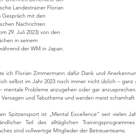
sche Landestrainer Florian 
 Gespräch mit den 
ischen Nachrichten 
om 29. Juli 2023) von den 
chen in seinem 
ährend der WM in Japan.
e ich Florian Zimmermann dafür Dank und Anerkennung
ich selbst im Jahr 2023 noch immer nicht üblich – ganz 
 – mentale Probleme anzugehen oder gar anzusprechen, v
es Versagen und Tabuthema und werden meist schamhaft
len Spitzensport ist „Mental Excellence“ seit vielen Jah
tändlicher Teil des alltäglichen Trainingsprogramme
oaches sind vollwertige Mitglieder der Betreuerteams.