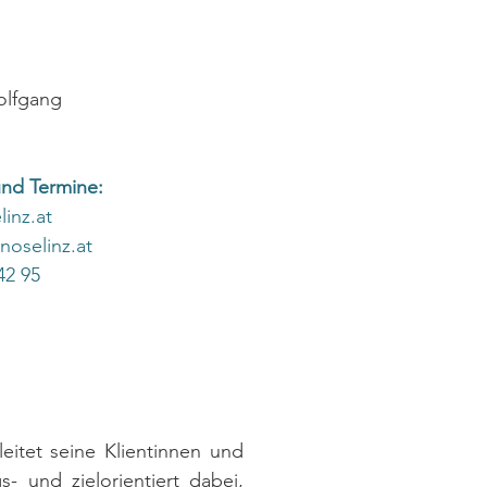
olfgang
und Termine:
inz.at
oselinz.at
42 95
eitet seine Klientinnen und 
s- und zielorientiert dabei, 