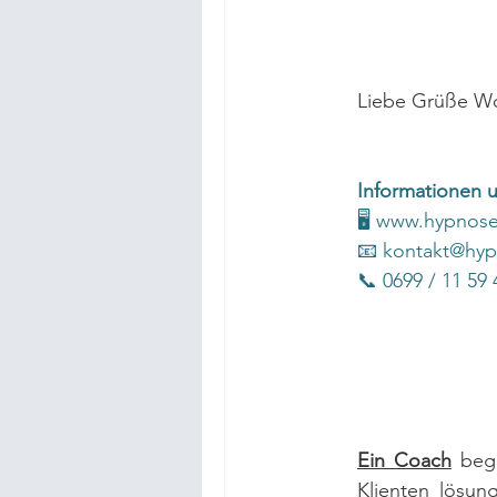
Liebe Grüße W
Informationen 
🖥 
www.hypnosel
📧 
kontakt@hypn
📞 0699 / 11 59 
Ein Coach
begl
Klienten lösung