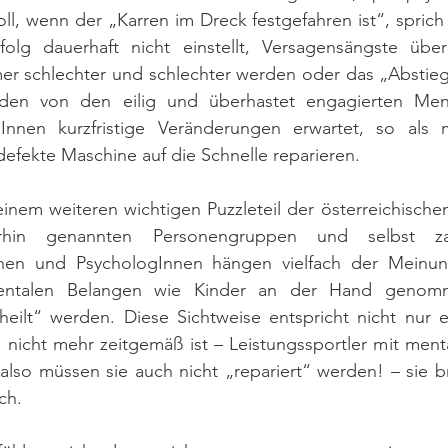
oll, wenn der „Karren im Dreck festgefahren ist“, sprich
folg dauerhaft nicht einstellt, Versagensängste üb
er schlechter und schlechter werden oder das „Abstie
en von den eilig und überhastet engagierten Menta
gInnen kurzfristige Veränderungen erwartet, so als
efekte Maschine auf die Schnelle reparieren.
inem weiteren wichtigen Puzzleteil der österreichischen
rhin genannten Personengruppen und selbst zahl
nnen und PsychologInnen hängen vielfach der Meinung
entalen Belangen wie Kinder an der Hand genomm
eilt“ werden. Diese Sichtweise entspricht nicht nur 
 nicht mehr zeitgemäß ist – Leistungssportler mit ment
 also müssen sie auch nicht „repariert“ werden! – sie br
ch. 