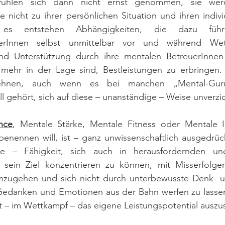
 fühlen sich dann nicht ernst genommen, sie we
e nicht zu ihrer persönlichen Situation und ihren indivi
es entstehen Abhängigkeiten, die dazu führ
tlerInnen selbst unmittelbar vor und während We
nd Unterstützung durch ihre mentalen BetreuerInnen
 mehr in der Lage sind, Bestleistungen zu erbringen. G
lehnen, auch wenn es bei manchen „Mental-Gur
 gehört, sich auf diese – unanständige – Weise unverzi
nce
, Mentale Stärke, Mentale Fitness oder Mentale In
nennen will, ist – ganz unwissenschaftlich ausgedrückt
are – Fähigkeit, sich auch in herausfordernden un
f sein Ziel konzentrieren zu können, mit Misserfolg
ugehen und sich nicht durch unterbewusste Denk- un
Gedanken und Emotionen aus der Bahn werfen zu lasse
 – im Wettkampf – das eigene Leistungspotential auszu