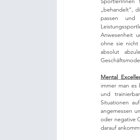
SportlerInnen
„behandelt“, di
passen und 
Leistungsspor
Anwesenheit u
ohne sie nicht
absolut abzu
Geschäftsmodell
Mental Excelle
immer man es be
und trainierb
Situationen au
angemessen umz
oder negative 
darauf ankommt