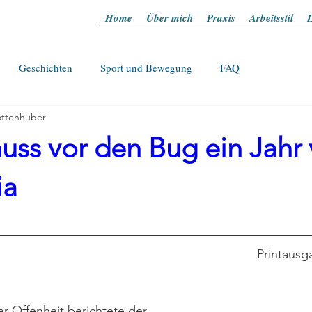
Home
Über mich
Praxis
Arbeitsstil
L
Geschichten
Sport und Bewegung
FAQ
ttenhuber
uss vor den Bug ein Jahr 
ia
Printausg
 Offenheit berichtete der 