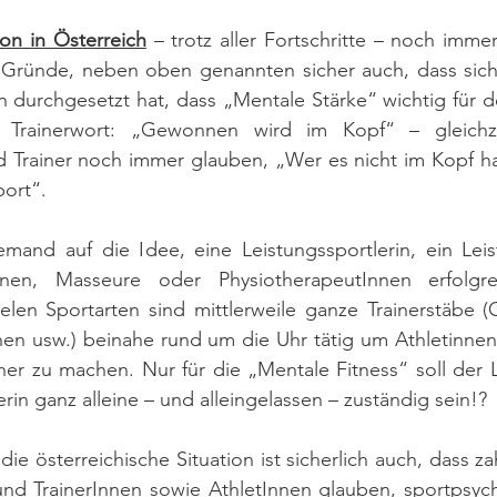
ion in Österreich
 – trotz aller Fortschritte – noch immer
 Gründe, neben oben genannten sicher auch, dass sich s
 durchgesetzt hat, dass „Mentale Stärke“ wichtig für den 
e Trainerwort: „Gewonnen wird im Kopf“ – gleichze
 Trainer noch immer glauben, „Wer es nicht im Kopf hat, i
ort“. 
mand auf die Idee, eine Leistungssportlerin, ein Leis
nnen, Masseure oder PhysiotherapeutInnen erfolgre
elen Sportarten sind mittlerweile ganze Trainerstäbe (Ch
nnen usw.) beinahe rund um die Uhr tätig um Athletinne
her zu machen. Nur für die „Mentale Fitness“ soll der Le
rin ganz alleine – und alleingelassen – zuständig sein!?
ie österreichische Situation ist sicherlich auch, dass za
d TrainerInnen sowie AthletInnen glauben, sportpsycho