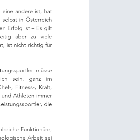
 eine andere ist, hat 
elbst in Österreich 
Erfolg ist – Es gilt 
itig aber zu viele 
st nicht richtig für 
tungssportler müsse 
ich sein, ganz im 
ef-, Fitness-, Kraft, 
n und Athleten immer 
istungssportler, die 
hlreiche Funktionäre, 
logische Arbeit sei 