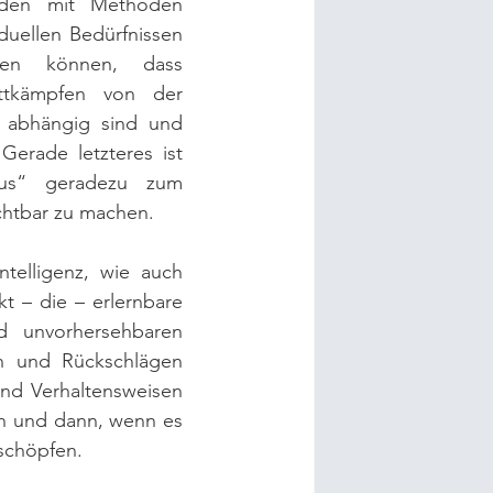
rden mit Methoden 
duellen Bedürfnissen 
en können, dass 
ttkämpfen von der 
 abhängig sind und 
erade letzteres ist 
us“ geradezu zum 
chtbar zu machen.
telligenz, wie auch 
 – die – erlernbare 
d unvorhersehbaren 
en und Rückschlägen 
d Verhaltensweisen 
n und dann, wenn es 
schöpfen.