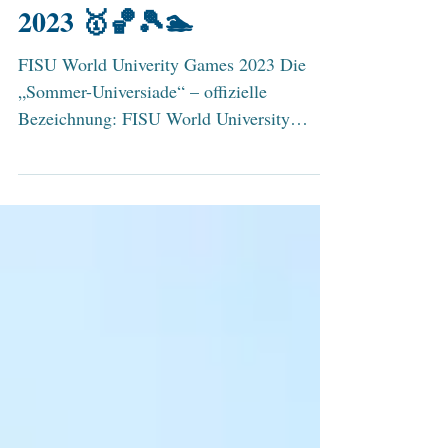
Wolfgang Gottenhuber
🏊⚽️🤽🏆 UNIVERSIADE
2023 🥇🏀🎾🏊
FISU World Univerity Games 2023 Die
„Sommer-Universiade“ – offizielle
Bezeichnung: FISU World University
Games – ist nach den...