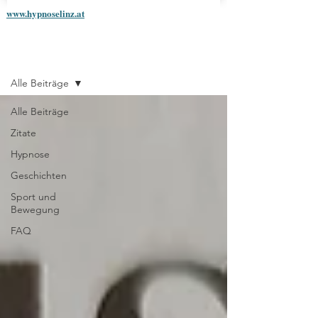
www.hypnoselinz.at
Blog
Alle Beiträge
Alle Beiträge
Zitate
Hypnose
Geschichten
Sport und
Bewegung
FAQ