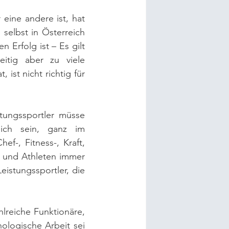
 eine andere ist, hat 
elbst in Österreich 
Erfolg ist – Es gilt 
itig aber zu viele 
st nicht richtig für 
tungssportler müsse 
ich sein, ganz im 
ef-, Fitness-, Kraft, 
n und Athleten immer 
istungssportler, die 
hlreiche Funktionäre, 
logische Arbeit sei 