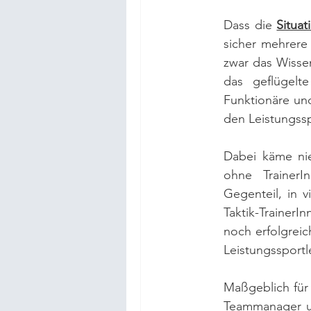
Dass die 
Situat
sicher mehrere
zwar das Wissen
das geflügelt
Funktionäre und
den Leistungssp
Dabei käme nie
ohne TrainerI
Gegenteil, in vi
Taktik-TrainerI
noch erfolgreic
Leistungssportle
Maßgeblich für d
Teammanager un