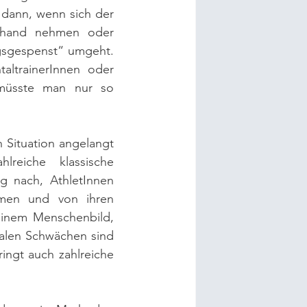
 dann, wenn sich der 
erhand nehmen oder 
gsgespenst“ umgeht. 
ltrainerInnen oder 
 müsste man nur so 
 Situation angelangt 
reiche klassische 
 nach, AthletInnen 
en und von ihren 
einem Menschenbild, 
alen Schwächen sind 
ingt auch zahlreiche 