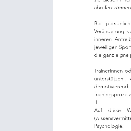
abrufen können
Bei persönlic
Veränderung vo
inneren Antrei
jeweiligen Sport
die ganz eigne 
TrainerInnen o
unterstützen,
demotiviere
trainingsprozes
 ℹ
Auf diese W
(wissensvermit
Psychologie.