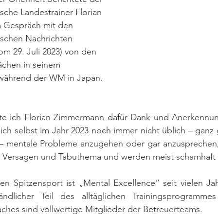
sche Landestrainer Florian 
 Gespräch mit den 
ischen Nachrichten 
om 29. Juli 2023) von den 
chen in seinem 
ährend der WM in Japan.
e ich Florian Zimmermann dafür Dank und Anerkennung
ich selbst im Jahr 2023 noch immer nicht üblich – ganz 
 – mentale Probleme anzugehen oder gar anzusprechen, v
es Versagen und Tabuthema und werden meist schamhaft
len Spitzensport ist „Mental Excellence“ seit vielen Jah
tändlicher Teil des alltäglichen Trainingsprogramme
oaches sind vollwertige Mitglieder der Betreuerteams.