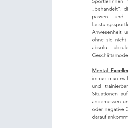
SportlerInnen
„behandelt“, di
passen und 
Leistungsspor
Anwesenheit u
ohne sie nicht
absolut abzu
Geschäftsmodell
Mental Excelle
immer man es be
und trainierb
Situationen au
angemessen umz
oder negative 
darauf ankommt