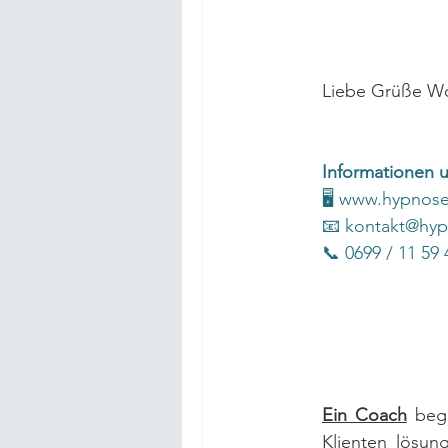
Liebe Grüße W
Informationen 
🖥 
www.hypnosel
📧 
kontakt@hypn
📞 0699 / 11 59 
Ein Coach
begl
Klienten lösung