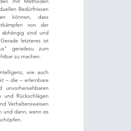
rden mit Methoden 
duellen Bedürfnissen 
en können, dass 
ttkämpfen von der 
 abhängig sind und 
erade letzteres ist 
us“ geradezu zum 
chtbar zu machen.
telligenz, wie auch 
 – die – erlernbare 
d unvorhersehbaren 
en und Rückschlägen 
d Verhaltensweisen 
n und dann, wenn es 
schöpfen.