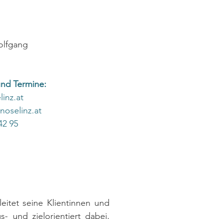
olfgang
und Termine:
inz.at
oselinz.at
42 95
eitet seine Klientinnen und 
s- und zielorientiert dabei, 