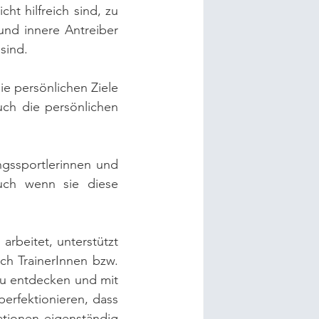
t hilfreich sind, zu 
nd innere Antreiber 
sind.
e persönlichen Ziele 
ch die persönlichen 
gssportlerinnen und 
uch wenn sie diese 
rbeitet, unterstützt 
h TrainerInnen bzw. 
zu entdecken und mit 
rfektionieren, dass 
tionen eigenständig 