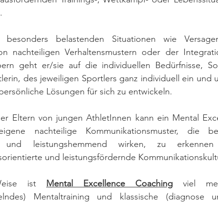
. 
h besonders belastenden Situationen wie Versagen
n nachteiligen Verhaltensmustern oder der Integrat
bern geht er/sie auf die individuellen Bedürfnisse, 
lerin, des jeweiligen Sportlers ganz individuell ein und un
persönliche Lösungen für sich zu entwickeln.
der Eltern von jungen AthletInnen kann ein Mental Exc
 eigene nachteilige Kommunikationsmuster, die be
nd und leistungshemmend wirken, zu erkenne
sorientierte und leistungsfördernde Kommunikationskultu
eise ist 
Mental Excellence Coaching
 viel meh
telndes) Mentaltraining und klassische (diagnose und