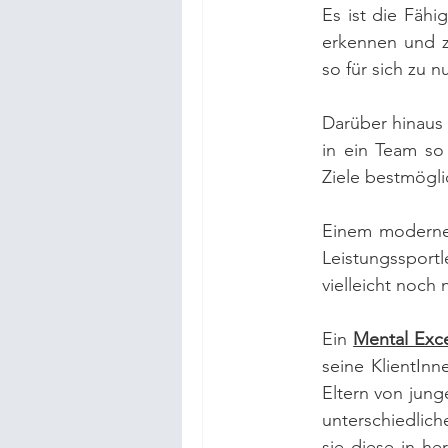
Es ist die Fähi
erkennen und z
so für sich zu n
Darüber hinaus 
in ein Team so
Ziele bestmögli
Einem modernen
Leistungssport
vielleicht noch 
Ein 
Mental Exc
seine KlientInn
Eltern von jung
unterschiedlic
sie diese in he