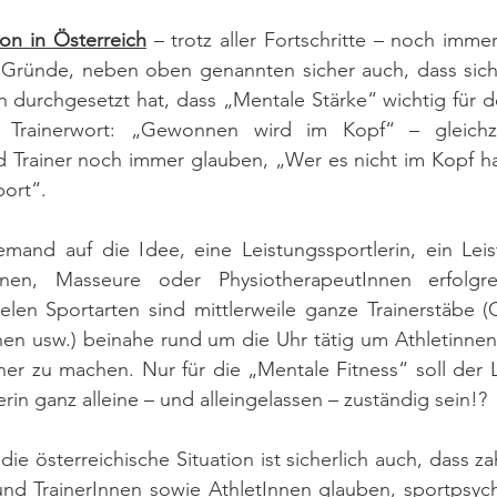
ion in Österreich
 – trotz aller Fortschritte – noch immer
 Gründe, neben oben genannten sicher auch, dass sich s
 durchgesetzt hat, dass „Mentale Stärke“ wichtig für den 
e Trainerwort: „Gewonnen wird im Kopf“ – gleichze
 Trainer noch immer glauben, „Wer es nicht im Kopf hat, i
ort“. 
mand auf die Idee, eine Leistungssportlerin, ein Leis
nnen, Masseure oder PhysiotherapeutInnen erfolgre
elen Sportarten sind mittlerweile ganze Trainerstäbe (Ch
nnen usw.) beinahe rund um die Uhr tätig um Athletinne
her zu machen. Nur für die „Mentale Fitness“ soll der Le
rin ganz alleine – und alleingelassen – zuständig sein!?
ie österreichische Situation ist sicherlich auch, dass za
d TrainerInnen sowie AthletInnen glauben, sportpsycho