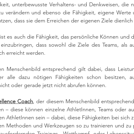
gkeit, unterbewusste Verhaltens- und Denkweisen, die nich
u verändern und ebenso die Fähigkeit, eigene Werte u
utzen, dass sie dem Erreichen der eigenen Ziele dienlich 
ist es auch die Fähigkeit, das persönliche Können und di
 einzubringen, dass sowohl die Ziele des Teams, als au
ch erreicht werden.
 Menschenbild entsprechend gilt dabei, dass Leistun
ler alle dazu nötigen Fähigkeiten schon besitzen, a
nicht oder gerade jetzt nicht abrufen können. 
ellence Coach
, der diesem Menschenbild entsprechend a
en – diese können einzelne AthletInnen, Teams oder auc
en AthletInnen sein – dabei, diese Fähigkeiten bei sich 
hen Methoden und Werkzeugen so zu trainieren und zu pe
rausfordernden Trainings-, Wettkampf- oder Lebenssitua