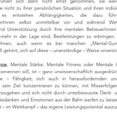
 fühlen sich dann nicht ernst genommen, sie we
e nicht zu ihrer persönlichen Situation und ihren indivi
es entstehen Abhängigkeiten, die dazu führ
tlerInnen selbst unmittelbar vor und während We
nd Unterstützung durch ihre mentalen BetreuerInnen
 mehr in der Lage sind, Bestleistungen zu erbringen. G
lehnen, auch wenn es bei manchen „Mental-Gur
 gehört, sich auf diese – unanständige – Weise unverzi
nce
, Mentale Stärke, Mentale Fitness oder Mentale In
nennen will, ist – ganz unwissenschaftlich ausgedrückt
are – Fähigkeit, sich auch in herausfordernden un
f sein Ziel konzentrieren zu können, mit Misserfolg
ugehen und sich nicht durch unterbewusste Denk- un
Gedanken und Emotionen aus der Bahn werfen zu lasse
 – im Wettkampf – das eigene Leistungspotential auszu