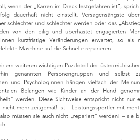
oll, wenn der „Karren im Dreck festgefahren ist“, sprich
folg dauerhaft nicht einstellt, Versagensängste üb
er schlechter und schlechter werden oder das „Abstie
en von den eilig und überhastet engagierten Menta
gInnen kurzfristige Veränderungen erwartet, so als
efekte Maschine auf die Schnelle reparieren.
inem weiteren wichtigen Puzzleteil der österreichischen
rhin genannten Personengruppen und selbst zahl
nnen und PsychologInnen hängen vielfach der Meinung
entalen Belangen wie Kinder an der Hand genomm
eilt“ werden. Diese Sichtweise entspricht nicht nur 
 nicht mehr zeitgemäß ist – Leistungssportler mit ment
 also müssen sie auch nicht „repariert“ werden! – sie br
ch. 