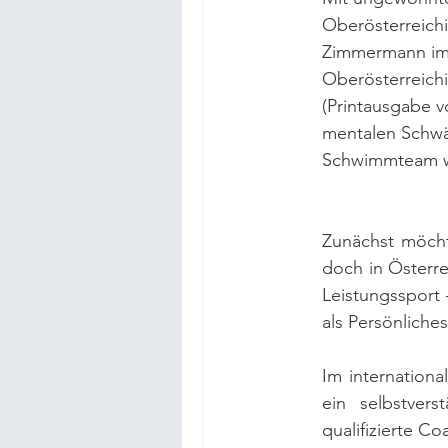
Oberösterreichi
Zimmermann im
Oberösterreich
(Printausgabe v
mentalen Schwä
Schwimmteam w
Zunächst möcht
doch in Österre
Leistungssport
als Persönlich
Im internationa
ein selbstvers
qualifizierte C