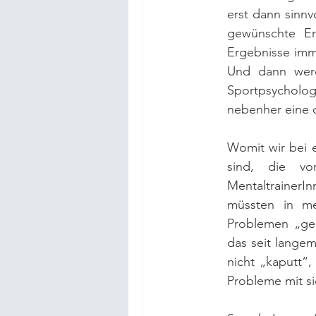
erst dann sinnv
gewünschte Er
Ergebnisse imm
Und dann werd
Sportpsycholo
nebenher eine d
Womit wir bei e
sind, die vo
MentaltrainerI
müssten in m
Problemen „geh
das seit langem
nicht „kaputt“,
Probleme mit si