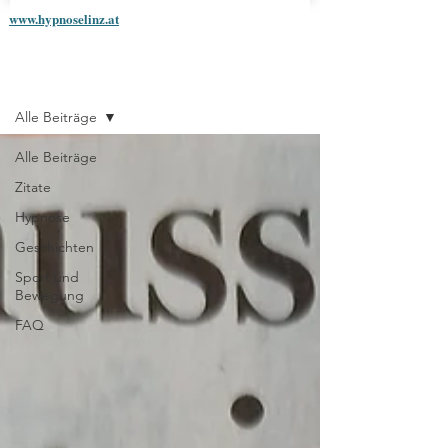
www.hypnoselinz.at
Blog
Alle Beiträge
Alle Beiträge
Zitate
Hypnose
Geschichten
Sport und
Bewegung
FAQ