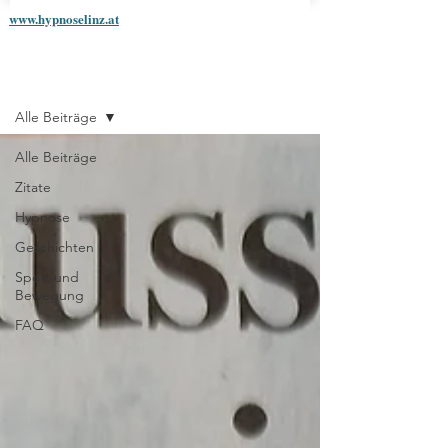
www.hypnoselinz.at
Blog
Alle Beiträge
Alle Beiträge
Zitate
Hypnose
Geschichten
Sport und
Bewegung
FAQ