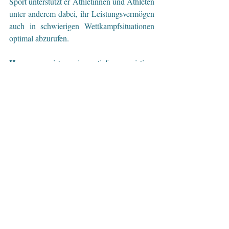
Sport unterstützt er Athletinnen und Athleten 
unter anderem dabei, ihr Leistungsvermögen 
auch in schwierigen Wettkampfsituationen 
optimal abzurufen.
Hypnose
 ist ein tiefer geistiger 
Entspannungszustand (auch Trance, im 
Sport oft Flow genannt), in dem sich das 
Bewusstsein teilweise zurückzieht und 
besseren Zugang zum Unterbewusstsein 
ermöglicht. Hypnotische Zustände sind 
etwas ganz Natürliches, das fast alle 
Menschen im Alltag ganz regelmäßig 
erleben. Beim Lesen eines spannenden 
Buches zum Beispiel, wenn Frau/Mann so 
fokussiert ist, dass sie/er das Klingeln des 
Telefons überhört oder so konzentriert auf 
eine Fragestellung in der Arbeit ist, dass 
sie/er die Frage von Kollegen gar nicht 