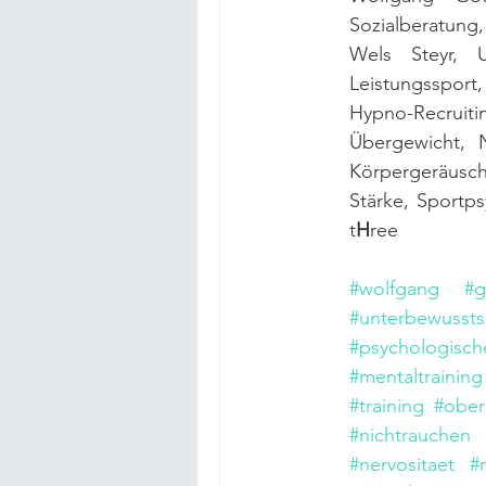
Sozialberatung
Wels Steyr, U
Leistungssport
Hypno-Recruiti
Übergewicht, N
Körpergeräusch
Stärke, Sportp
t
H
ree
#wolfgang
#g
#unterbewussts
#psychologisch
#mentaltraining
#training
#ober
#nichtrauchen
#nervositaet
#