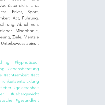
erösterreich, Linz, 
ss, Privat, Sport, 
keit, Act, Führung, 
nährung, Abnehmen, 
fieber, Misophonie, 
ung, Ziele, Mentale 
Unterbewusstseins , 
ching
#hypnotiseur
ung
#lebensberatung
s
#achtsamkeit
#act
lichkeitsentwicklung
fieber
#gelassenheit
er
#uebergewicht
eusche
#gesundheit