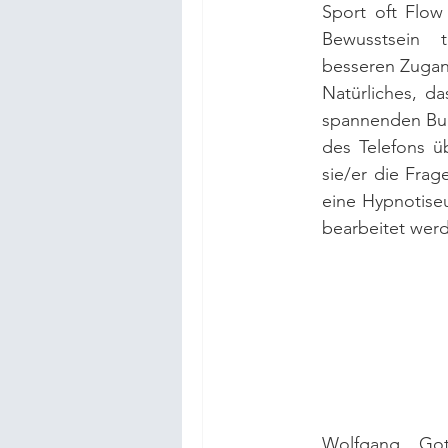
Sport oft Flow
Bewusstsein t
besseren Zugan
Natürliches, d
spannenden Buch
des Telefons üb
sie/er die Frag
eine Hypnotiseu
bearbeitet wer
Wolfgang Got