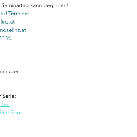
 Seminartag kann beginnen!
und Termine:
inz.at
oselinz.at
42 95
enhuber
 Serie:
ther
lite Sport