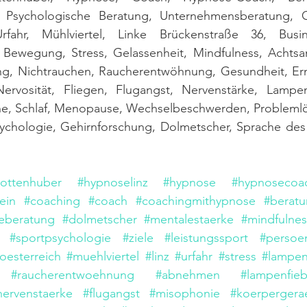
, Psychologische Beratung, Unternehmensberatung, Ob
rfahr, Mühlviertel, Linke Brückenstraße 36, Busine
, Bewegung, Stress, Gelassenheit, Mindfulness, Achtsam
ng, Nichtrauchen, Raucherentwöhnung, Gesundheit, Er
ervosität, Fliegen, Flugangst, Nervenstärke, Lampen
e, Schlaf, Menopause, Wechselbeschwerden, Problemlös
sychologie, Gehirnforschung, Dolmetscher, Sprache des 
ottenhuber
#hypnoselinz
#hypnose
#hypnosecoa
ein
#coaching
#coach
#coachingmithypnose
#berat
eberatung
#dolmetscher
#mentalestaerke
#mindfulnes
#sportpsychologie
#ziele
#leistungssport
#persoen
oesterreich
#muehlviertel
#linz
#urfahr
#stress
#lampen
#raucherentwoehnung
#abnehmen
#lampenfieb
nervenstaerke
#flugangst
#misophonie
#koerpergera