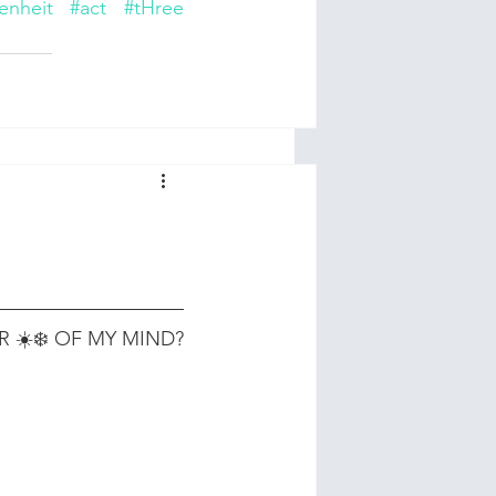
enheit
#act
#tHree
 ☀️❄️ OF MY MIND?