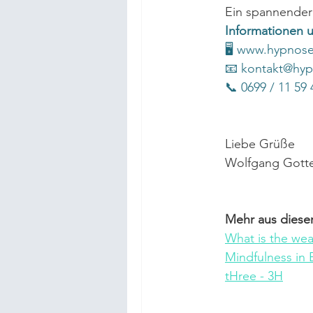
Ein spannender
Informationen 
🖥 
www.hypnosel
📧 
kontakt@hypn
📞 0699 / 11 59 
Liebe Grüße
Wolfgang Gott
Mehr aus dieser
What is the wea
Mindfulness in E
tHree - 3H