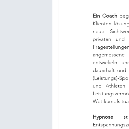
Ein Coach
begl
Klienten lösung
neue Sichtwe
privaten und 
Fragestell
angemessene
entwickeln und
dauerhaft und n
(Leistungs)-Spor
und Athleten 
Leistungsverm
Wettkampfsitua
Hypnose
 ist 
Entspannungsz