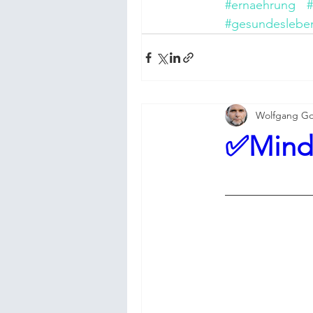
#ernaehrung
#gesundeslebe
Wolfgang Go
✅Mindfu