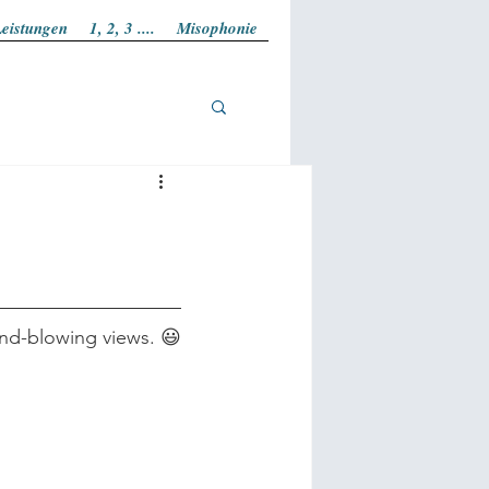
eistungen
1, 2, 3 ....
Misophonie
nd-blowing views. 😃