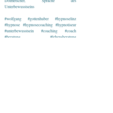
Dolmetscher, Sprache des 
Unterbewusstseins 
#wolfgang
#gottenhuber
#hypnoselinz
#hypnose
#hypnosecoaching
#hypnotiseur
#unterbewusstsein
#coaching
#coach
#beratung
#lebensberatung
#psychologischeberatung
#dolmetscher
#mentalestaerke
#mentaltraining
#sportpsychologie
#ziele
#leistungssport
#persoenlichkeitsentwicklung
#training
#oberoesterreich
#muehlviertel
#linz
#urfahr
#stress
#gelassenheit
#nichtrauchen
#raucherentwoehnung
#abnehmen
#uebergewicht
#nervositaet
#nervenstärke
#flugangst
#gesundheit
#ernaehrung
#onlinecoaching
#telefoncoaching
#telefonberatung
#coachingwirddigital