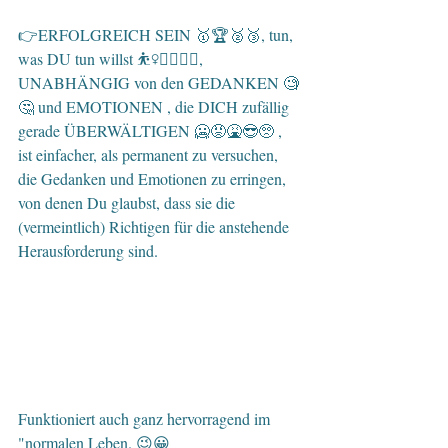
👉ERFOLGREICH SEIN 🥇🏆🥈🥉, tun, 
was DU tun willst ⛹️‍♀️🏊‍♀️🚴‍♀️, 
UNABHÄNGIG von den GEDANKEN 🧐
🤔 und EMOTIONEN , die DICH zufällig 
gerade ÜBERWÄLTIGEN 🥶😡🤮😎🥺 , 
ist einfacher, als permanent zu versuchen, 
die Gedanken und Emotionen zu erringen, 
von denen Du glaubst, dass sie die 
(vermeintlich) Richtigen für die anstehende 
Herausforderung sind.
Funktioniert auch ganz hervorragend im 
"normalen Leben. 😉😀