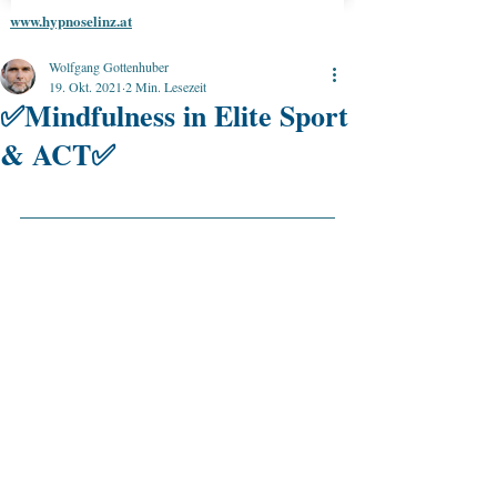
www.hypnoselinz.at
Wolfgang Gottenhuber
19. Okt. 2021
2 Min. Lesezeit
✅Mindfulness in Elite Sport
& ACT✅