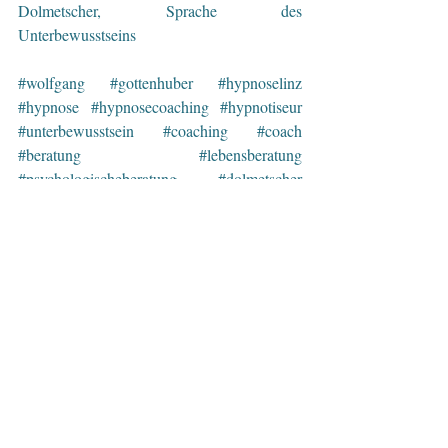
Dolmetscher, Sprache des 
Unterbewusstseins 
#wolfgang
#gottenhuber
#hypnoselinz
#hypnose
#hypnosecoaching
#hypnotiseur
#unterbewusstsein
#coaching
#coach
#beratung
#lebensberatung
#psychologischeberatung
#dolmetscher
#mentalestaerke
#mindfullness
#achtsamkeit
#mentaltraining
#sportpsychologie
#ziele
#leistungssport
#persoenlichkeitsentwicklung
#training
#oberoesterreich
#muehlviertel
#linz
#urfahr
#stress
#gelassenheit
#nichtrauchen
#raucherentwoehnung
#abnehmen
#uebergewicht
#nervositaet
#nervenstaerke
#flugangst
#misophonie
#koerpergeraeusche
#gesundheit
#ernaehrung
#menopause
#wechselbeschwerden
#dieneuegelassenheit