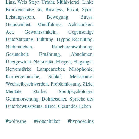
Linz, Wels Steyr, Urfahr, Mühlviertel, Linke 
Brückenstraße 36, Business, Privat, Sport, 
Leistungssport, Bewegung, Stress, 
Gelassenheit, Mindfulness, Achtsamkeit, 
Act, Gewahrsamkein, Gegenseitige 
Unterstützung, Führung, Hypno-Recruiting, 
Nichtrauchen, Raucherentwöhnung, 
Gesundheit, Ernährung, Abnehmen, 
Übergewicht, Nervosität, Fliegen, Flugangst, 
Nervenstärke, Lampenfieber, Misophonie, 
Körpergeräusche, Schlaf, Menopause, 
Wechselbeschwerden, Problemlösung, Ziele, 
Mentale Stärke, Sportpsychologie, 
Gehirnforschung, Dolmetscher, Sprache des 
H
Unterbewusstseins, t
ree, Gesundes Leben
#wolfgang
#gottenhuber
#hypnoselinz
#hypnose
#hypnosecoaching
#hypnotiseur
#unterbewusstsein
#coaching
#coach