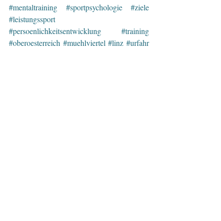
#mentaltraining
#sportpsychologie
#ziele
#leistungssport
#persoenlichkeitsentwicklung
#training
#oberoesterreich
#muehlviertel
#linz
#urfahr
#stress
#gelassenheit
#nichtrauchen
#raucherentwoehnung
#abnehmen
#uebergewicht
#nervositaet
#nervenstaerke
#flugangst
#misophonie
#koerpergeraeusche
#gesundheit
#ernaehrung
#menopause
#wechselbeschwerden
#dieneuegelassenheit
#geschenke
#weihnachten
#neujahrsvorsätze
#2021
Geschichten
Zitate
Aktuelle Beiträge
Alle ansehen