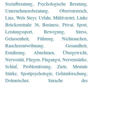
Sozialberatung, Psychologische Beratung, 
Unternehmensberatung, Oberösterreich, 
Linz, Wels Steyr, Urfahr, Mühlviertel, Linke 
Brückenstraße 36, Business, Privat, Sport, 
Leistungssport, Bewegung, Stress, 
Gelassenheit, Führung, Nichtrauchen, 
Raucherentwöhnung, Gesundheit, 
Ernährung, Abnehmen, Übergewicht, 
Nervosität, Fliegen, Flugangst, Nervenstärke, 
Schlaf, Problemlösung, Ziele, Mentale 
Stärke, Sportpsychologie, Gehirnforschung, 
Dolmetscher, Sprache des 
Unterbewusstseins 
#wolfgang
#gottenhuber
#hypnoselinz
#hypnose
#hypnosecoaching
#hypnotiseur
#unterbewusstsein
#coaching
#coach
#beratung
#lebensberatung
#psychologischeberatung
#dolmetscher