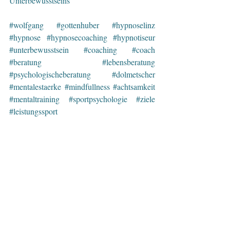
Unterbewusstseins 
#wolfgang
#gottenhuber
#hypnoselinz
#hypnose
#hypnosecoaching
#hypnotiseur
#unterbewusstsein
#coaching
#coach
#beratung
#lebensberatung
#psychologischeberatung
#dolmetscher
#mentalestaerke
#mindfullness
#achtsamkeit
#mentaltraining
#sportpsychologie
#ziele
#leistungssport
#persoenlichkeitsentwicklung
#training
#oberoesterreich
#muehlviertel
#linz
#urfahr
#stress
#gelassenheit
#nichtrauchen
#raucherentwoehnung
#abnehmen
#uebergewicht
#nervositaet
#nervenstaerke
#flugangst
#misophonie
#koerpergeraeusche
#gesundheit
#ernaehrung
#menopause
#wechselbeschwerden
#dieneuegelassenheit
#neujahrsvorsätze
#2021