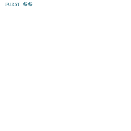
FÜRST! 😀😀