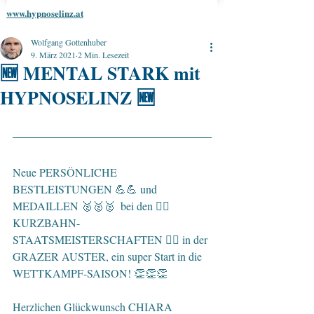
www.hypnoselinz.at
Wolfgang Gottenhuber
9. März 2021
2 Min. Lesezeit
🆕 MENTAL STARK mit
HYPNOSELINZ 🆕
Neue PERSÖNLICHE 
BESTLEISTUNGEN 💪💪 und 
MEDAILLEN 🥈🥈🥈  bei den 🏊‍♂️ 
KURZBAHN-
STAATSMEISTERSCHAFTEN 🏊‍♀️ in der 
GRAZER AUSTER, ein super Start in die 
WETTKAMPF-SAISON! 👏👏👏  
Herzlichen Glückwunsch CHIARA 