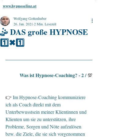
www.hypnoselinz.at
Wolfgang Gottenhuber
26. Jan. 2021
2 Min. Lesezeit
🤹 DAS große HYPNOSE
1️⃣✖1️⃣
Was ist Hypnose-Coaching? - 2 / 
💯
👉 
Im Hypnose-Coaching kommuniziere 
ich als Coach direkt mit dem 
Unterbewusstsein meiner Klientinnen und 
Klienten um sie zu unterstützen, ihre 
Probleme, Sorgen und Nöte aufzulösen 
bzw. die Ziele, die sie sich vorgenommen 