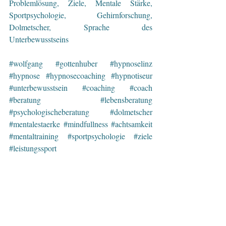
Problemlösung, Ziele, Mentale Stärke, 
Sportpsychologie, Gehirnforschung, 
Dolmetscher, Sprache des 
Unterbewusstseins 
#wolfgang
#gottenhuber
#hypnoselinz
#hypnose
#hypnosecoaching
#hypnotiseur
#unterbewusstsein
#coaching
#coach
#beratung
#lebensberatung
#psychologischeberatung
#dolmetscher
#mentalestaerke
#mindfullness
#achtsamkeit
#mentaltraining
#sportpsychologie
#ziele
#leistungssport
#persoenlichkeitsentwicklung
#training
#oberoesterreich
#muehlviertel
#linz
#urfahr
#stress
#gelassenheit
#nichtrauchen
#raucherentwoehnung
#abnehmen
#uebergewicht
#nervositaet
#nervenstaerke
#flugangst
#misophonie
#koerpergeraeusche