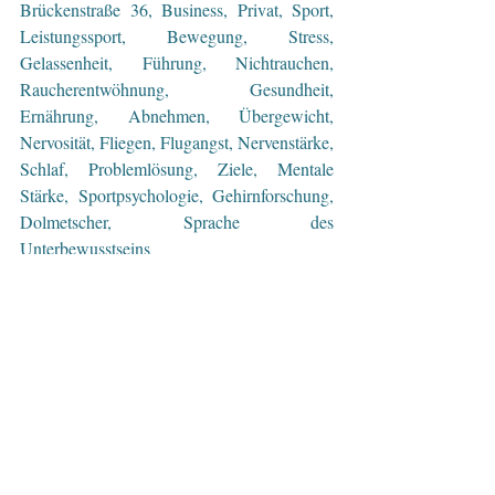
Brückenstraße 36, Business, Privat, Sport, 
Leistungssport, Bewegung, Stress, 
Gelassenheit, Führung, Nichtrauchen, 
Raucherentwöhnung, Gesundheit, 
Ernährung, Abnehmen, Übergewicht, 
Nervosität, Fliegen, Flugangst, Nervenstärke, 
Schlaf, Problemlösung, Ziele, Mentale 
Stärke, Sportpsychologie, Gehirnforschung, 
Dolmetscher, Sprache des 
Unterbewusstseins 
#wolfgang
#gottenhuber
#hypnoselinz
#hypnose
#hypnosecoaching
#hypnotiseur
#unterbewusstsein
#coaching
#coach
#beratung
#lebensberatung
#psychologischeberatung
#dolmetscher
#mentalestaerke
#mentaltraining
#sportpsychologie
#ziele
#leistungssport
#persoenlichkeitsentwicklung
#training