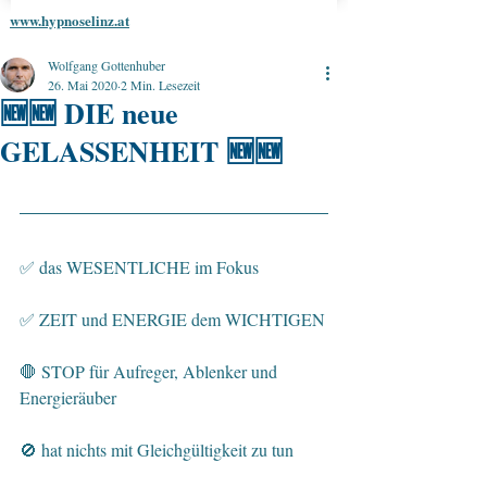
www.hypnoselinz.at
Wolfgang Gottenhuber
26. Mai 2020
2 Min. Lesezeit
🆕🆕 DIE neue
GELASSENHEIT 🆕🆕
✅ das WESENTLICHE im Fokus
✅ ZEIT und ENERGIE dem WICHTIGEN
🛑 STOP für Aufreger, Ablenker und 
Energieräuber
🚫 hat nichts mit Gleichgültigkeit zu tun