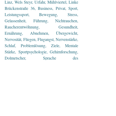
Linz, Wels Steyr, Urfahr, Mühlviertel, Linke 
Brückenstraße 36, Business, Privat, Sport, 
Leistungssport, Bewegung, Stress, 
Gelassenheit, Führung, Nichtrauchen, 
Raucherentwöhnung, Gesundheit, 
Ernährung, Abnehmen, Übergewicht, 
Nervosität, Fliegen, Flugangst, Nervenstärke, 
Schlaf, Problemlösung, Ziele, Mentale 
Stärke, Sportpsychologie, Gehirnforschung, 
Dolmetscher, Sprache des 
Unterbewusstseins 
#wolfgang
#gottenhuber
#hypnoselinz
#hypnose
#hypnosecoaching
#hypnotiseur
#unterbewusstsein
#coaching
#coach
#beratung
#lebensberatung
#psychologischeberatung
#dolmetscher
#mentalestaerke
#mentaltraining
#sportpsychologie
#ziele
#leistungssport