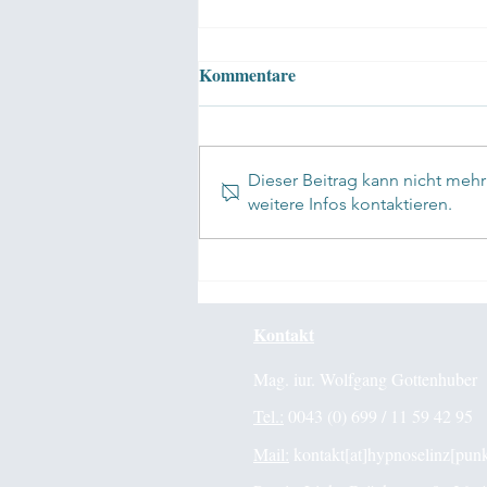
Kommentare
Dieser Beitrag kann nicht meh
weitere Infos kontaktieren.
✅Mindfulness in Elite Sport
Kontakt
Mag. iur. Wolfgang Gottenhuber
Tel.:
0043 (0) 699 / 11 59 42 95
Mail:
kontakt[at]hypnoselinz[punk