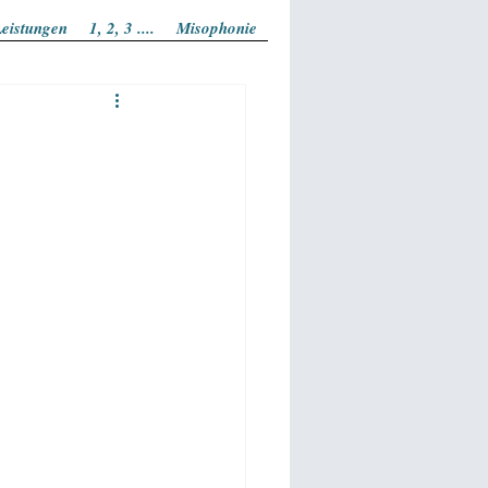
eistungen
1, 2, 3 ....
Misophonie