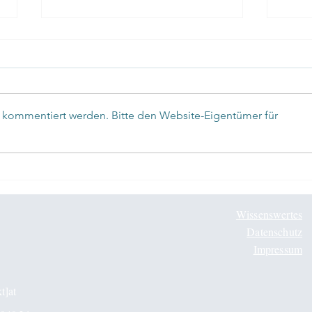
r kommentiert werden. Bitte den Website-Eigentümer für
✅Mindfulness in Elite Sport
✅Min
Wissenswertes
Datenschutz
Impressum
t]at