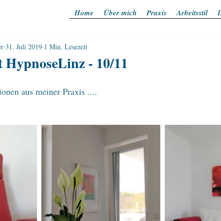
Home
Über mich
Praxis
Arbeitsstil
L
er
31. Juli 2019
1 Min. Lesezeit
t HypnoseLinz - 10/11
onen aus meiner Praxis .... 