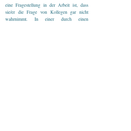
eine Fragestellung in der Arbeit ist, dass 
sie/er die Frage von Kollegen gar nicht 
wahrnimmt. In einer durch einen 
Hypnotiseur oder eine Hypnotiseurin 
begleiteten Hypnose, können dabei 
Problemstellungen bzw. Ziele direkt 
bearbeitet werden.
Wolfgang Gottenhuber, Hypnose, Coach, 
Hypnose-Coach, Berater, Lebens- und 
Sozialberatung, Psychologische Beratung, 
Unternehmensberatung, Oberösterreich, 
Linz, Wels Steyr, Urfahr, Mühlviertel, 
Business, Privat, Sport, Leistungssport, 
Stress, Gelassenheit, Führung, Nichtrauchen, 