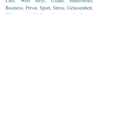
Linz, Wels Steyr, Urfahr, Mühlviertel, 
Business, Privat, Sport, Stress, Gelassenheit, 
Führung, Nichtrauchen, Abnehmen, 
Nervosität, Gelassenheit, Fliegen, 
Nervenstärke, Schlaf, Problemlösung, Ziele, 
mentale Stärke, Selbsthypnose, Dolmetscher, 
Sprache des Unterbewusstseins  
Hypnose
Aktuelle Beiträge
Alle ansehen