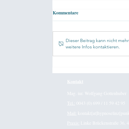
Kommentare
Dieser Beitrag kann nicht meh
weitere Infos kontaktieren.
✅Mindfulness in Elite Sport
Kontakt
Mag. iur. Wolfgang Gottenhuber
Tel.:
0043 (0) 699 / 11 59 42 95
Mail:
kontakt[at]hypnoselinz[punk
Praxis:
Linke Brückenstraße 36, 