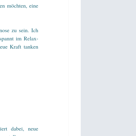
Im Juli und August 2019 biete ich für alle Interessierten, die Hypnose kennen lernen möchten, eine 
ose zu sein. Ich 
tspannt im Relax-
ue Kraft tanken 
ert dabei, neue 