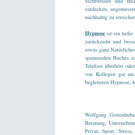
Sichtweisen und Bli
entdecken, angemessen
nachhaltig zu erreiche
Hypnose
 ist ein tief
zurückzieht und bess
etwas ganz Natürliches
spannenden Buches zum
Telefons überhört oder 
von Kollegen gar nic
begleiteten Hypnose, k
Wolfgang Gottenhuber
Beratung, Unternehmen
Privat, Sport, Stress