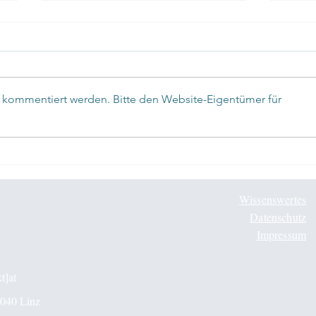
r kommentiert werden. Bitte den Website-Eigentümer für
✅Mindfulness in Elite Sport
✅Min
Wissenswertes
Datenschutz
Impressum
t]at
4040 Linz