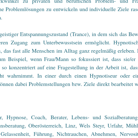
ckwinkel zu privaten und beruflichen Problem- und Frag
e Problemlösungen zu entwickeln und individuelle Ziele rasc
n.
er geistiger Entspannungszustand (Trance), in dem sich das Bewu
eren Zugang zum Unterbewusstsein ermöglicht. Hypnotisch
, das fast alle Menschen im Alltag ganz regelmäßig erleben. 
 Beispiel, wenn Frau/Mann so fokussiert ist, dass sie/er 
so konzentriert auf eine Fragestellung in der Arbeit ist, dass
ht wahrnimmt. In einer durch einen Hypnotiseur oder ein
önnen dabei Problemstellungen bzw. Ziele direkt bearbeitet 
, Hypnose, Coach, Berater, Lebens- und Sozialberatung,
sberatung, Oberösterreich, Linz, Wels Steyr, Urfahr, Mühlvi
, Gelassenheit, Führung, Nichtrauchen, Abnehmen, Nervositä