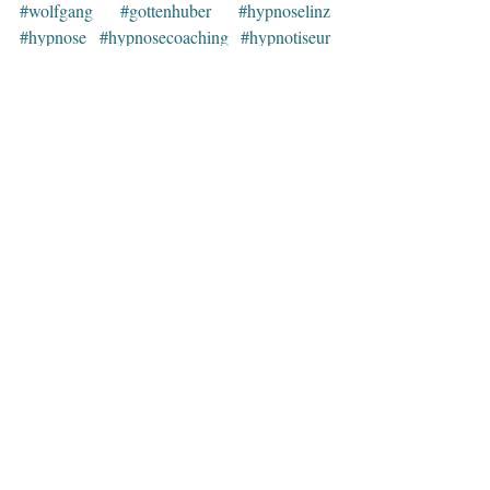
#wolfgang
#gottenhuber
#hypnoselinz
#hypnose
#hypnosecoaching
#hypnotiseur
#unterbewusstsein
#coaching
#coach
#beratung
#lebensberatung
#psychologischeberatung
#dolmetscher
#mentalestaerke
#mentaltraining
#sportpsychologie
#ziele
#leistungssport
#persoenlichkeitsentwicklung
#training
#oberoesterreich
#muehlviertel
#linz
#urfahr
#stress
#gelassenheit
#nichtrauchen
#raucherentwoehnung
#abnehmen
#uebergewicht
#nervositaet
#nervenstärke
#flugangst
#gesundheit
#ernaehrung
#dieneuegelassenheit
Hypnose
Geschichten